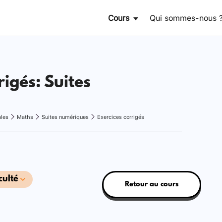
Cours
Qui sommes-nous 
rigés: Suites
ales
Maths
Suites numériques
Exercices corrigés
culté
Retour au cours