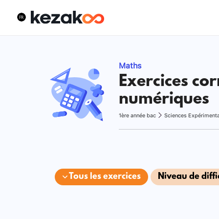
Maths
Exercices cor
numériques
1ère année bac
Sciences Expériment
Tous les exercices
Niveau de diffi