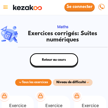
Se connecter
Maths
Exercices corrigés: Suites
numériques
Retour au cours
Tous les exercices
Niveau de difficulté
Exercice
Exercice
Exercice