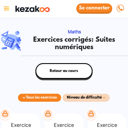
Se connecter
Maths
Exercices corrigés: Suites
numériques
Retour au cours
Tous les exercices
Niveau de difficulté
Exercice
Exercice
Exercice