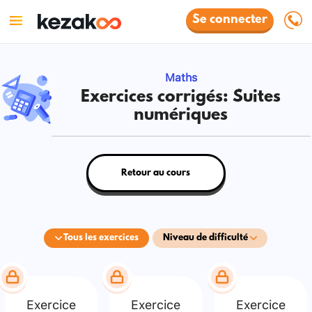
Se connecter
Maths
Exercices corrigés: Suites
numériques
Retour au cours
Tous les exercices
Niveau de difficulté
Exercice
Exercice
Exercice