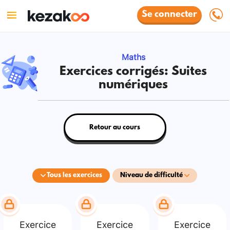
Se connecter
Maths
Exercices corrigés: Suites
numériques
Retour au cours
Tous les exercices
Niveau de difficulté
Exercice
Exercice
Exercice