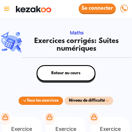
Se connecter
Maths
Exercices corrigés: Suites
numériques
Retour au cours
Tous les exercices
Niveau de difficulté
Exercice
Exercice
Exercice