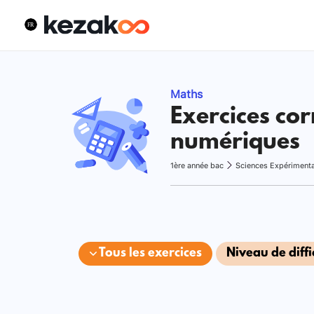
Maths
Exercices cor
numériques
1ère année bac
Sciences Expériment
Tous les exercices
Niveau de diffi