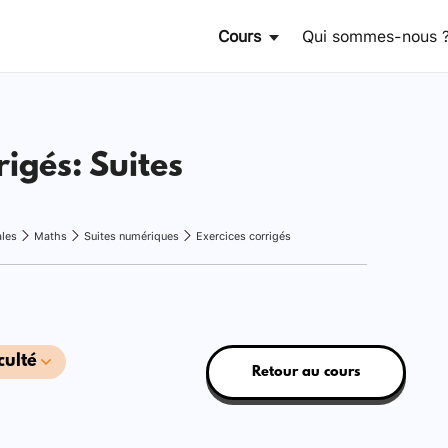
Cours
Qui sommes-nous 
rigés: Suites
ales
Maths
Suites numériques
Exercices corrigés
culté
Retour au cours