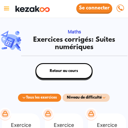
Se connecter
Maths
Exercices corrigés: Suites
numériques
Retour au cours
Tous les exercices
Niveau de difficulté
Exercice
Exercice
Exercice