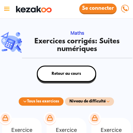
Se connecter
Maths
Exercices corrigés: Suites
numériques
Retour au cours
Tous les exercices
Niveau de difficulté
Exercice
Exercice
Exercice