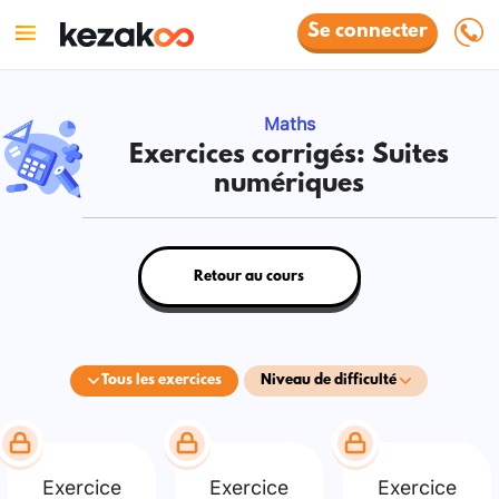
Se connecter
Maths
Exercices corrigés: Suites
numériques
Retour au cours
Tous les exercices
Niveau de difficulté
Exercice
Exercice
Exercice