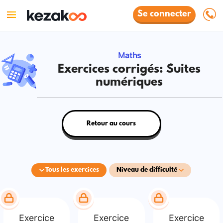
Se connecter
Maths
Exercices corrigés: Suites
numériques
Retour au cours
Tous les exercices
Niveau de difficulté
Exercice
Exercice
Exercice