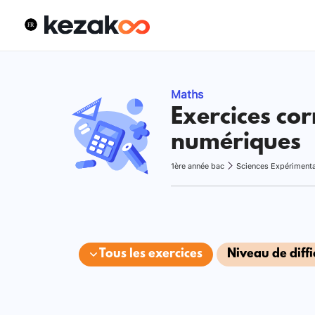
Maths
Exercices cor
numériques
1ère année bac
Sciences Expériment
Tous les exercices
Niveau de diffi