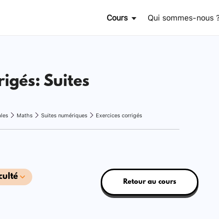
Cours
Qui sommes-nous 
rigés: Suites
ales
Maths
Suites numériques
Exercices corrigés
culté
Retour au cours