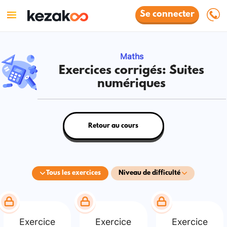
Se connecter
Maths
Exercices corrigés: Suites
numériques
Retour au cours
Tous les exercices
Niveau de difficulté
Exercice
Exercice
Exercice