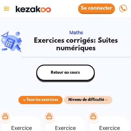
Se connecter
Maths
Exercices corrigés: Suites
numériques
Retour au cours
Tous les exercices
Niveau de difficulté
Exercice
Exercice
Exercice