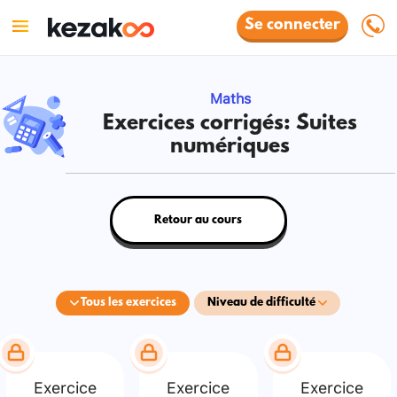
Se connecter
Maths
Exercices corrigés: Suites
numériques
Retour au cours
Tous les exercices
Niveau de difficulté
Exercice
Exercice
Exercice