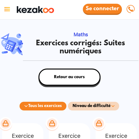
Se connecter
Maths
Exercices corrigés: Suites
numériques
Retour au cours
Tous les exercices
Niveau de difficulté
Exercice
Exercice
Exercice