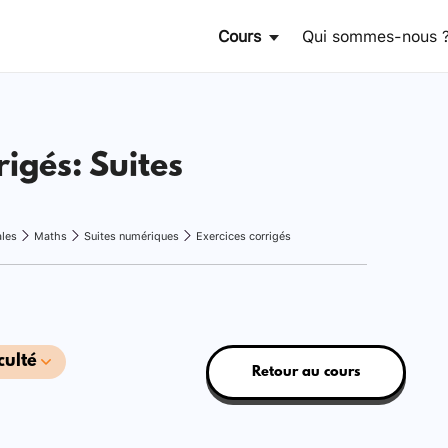
Cours
Qui sommes-nous 
rigés: Suites
ales
Maths
Suites numériques
Exercices corrigés
culté
Retour au cours