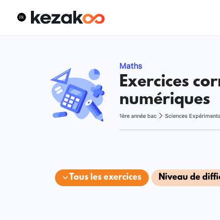
Maths
Exercices cor
numériques
1ère année bac
Sciences Expériment
Tous les exercices
Niveau de diffi