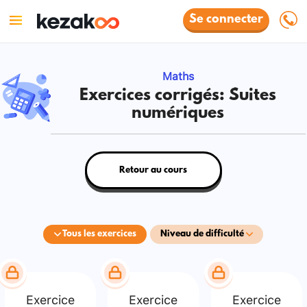
Se connecter
Maths
Exercices corrigés: Suites
numériques
Retour au cours
Tous les exercices
Niveau de difficulté
Exercice
Exercice
Exercice