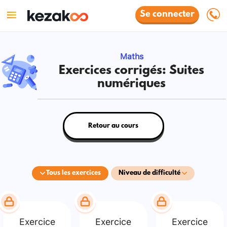
Se connecter
Maths
Exercices corrigés: Suites
numériques
Retour au cours
Tous les exercices
Niveau de difficulté
Exercice
Exercice
Exercice