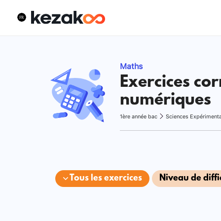
Maths
Exercices cor
numériques
1ère année bac
Sciences Expériment
Tous les exercices
Niveau de diffi