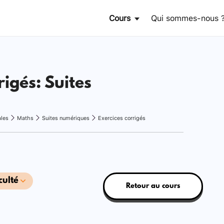
Cours
Qui sommes-nous 
rigés: Suites
ales
Maths
Suites numériques
Exercices corrigés
culté
Retour au cours