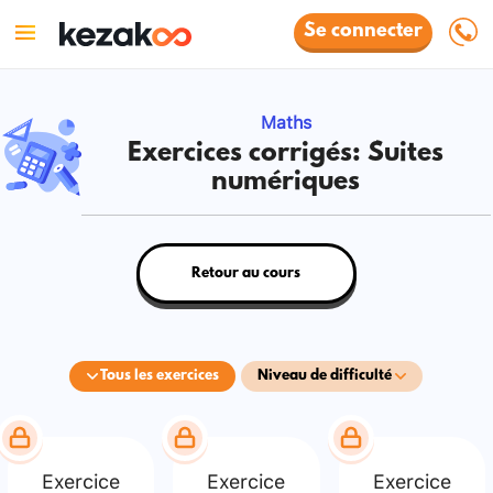
Se connecter
Maths
Exercices corrigés: Suites
numériques
Retour au cours
Tous les exercices
Niveau de difficulté
Exercice
Exercice
Exercice