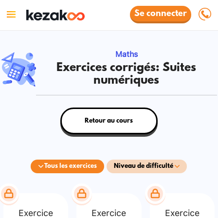
Se connecter
Maths
Exercices corrigés: Suites
numériques
Retour au cours
Tous les exercices
Niveau de difficulté
Exercice
Exercice
Exercice