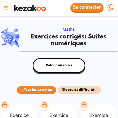
Se connecter
Maths
Exercices corrigés: Suites
numériques
Retour au cours
Tous les exercices
Niveau de difficulté
Exercice
Exercice
Exercice