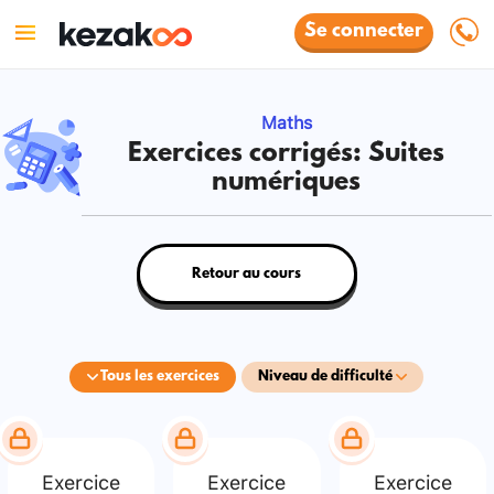
Se connecter
Maths
Exercices corrigés: Suites
numériques
Retour au cours
Tous les exercices
Niveau de difficulté
Exercice
Exercice
Exercice