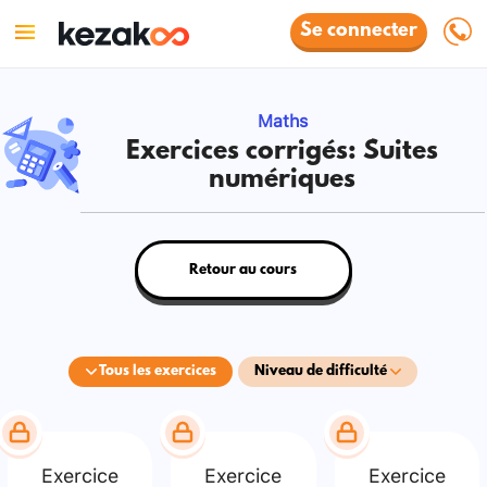
Se connecter
Maths
Exercices corrigés: Suites
numériques
Retour au cours
Tous les exercices
Niveau de difficulté
Exercice
Exercice
Exercice