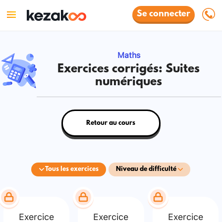
Se connecter
Maths
Exercices corrigés: Suites
numériques
Retour au cours
Tous les exercices
Niveau de difficulté
Exercice
Exercice
Exercice