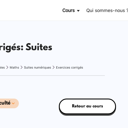
Cours
Qui sommes-nous 
rigés: Suites
ales
Maths
Suites numériques
Exercices corrigés
culté
Retour au cours