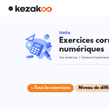
Maths
Exercices cor
numériques
1ère année bac
Sciences Expériment
Tous les exercices
Niveau de diffi