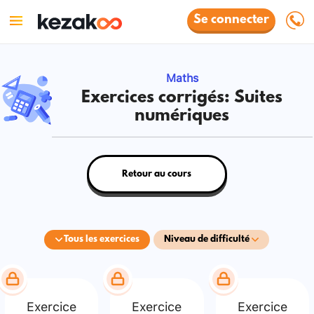
Se connecter
Maths
Exercices corrigés: Suites
numériques
Retour au cours
Tous les exercices
Niveau de difficulté
Exercice
Exercice
Exercice