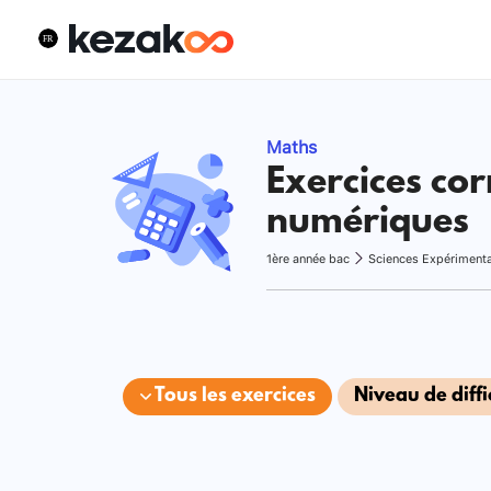
Maths
Exercices cor
numériques
1ère année bac
Sciences Expériment
Tous les exercices
Niveau de diffi