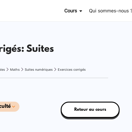
Cours
Qui sommes-nous 
rigés: Suites
ales
Maths
Suites numériques
Exercices corrigés
culté
Retour au cours