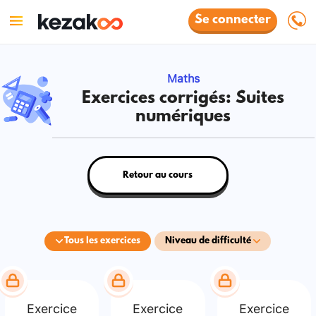
Se connecter
Maths
Exercices corrigés: Suites
numériques
Retour au cours
Tous les exercices
Niveau de difficulté
Exercice
Exercice
Exercice