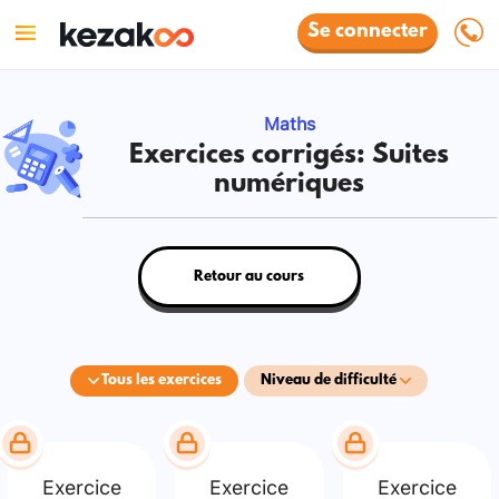
Se connecter
Maths
Exercices corrigés: Suites
numériques
Retour au cours
Tous les exercices
Niveau de difficulté
Exercice
Exercice
Exercice