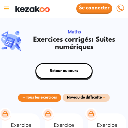
Se connecter
Maths
Exercices corrigés: Suites
numériques
Retour au cours
Tous les exercices
Niveau de difficulté
Exercice
Exercice
Exercice