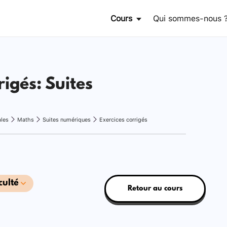
Cours
Qui sommes-nous 
rigés: Suites
ales
Maths
Suites numériques
Exercices corrigés
culté
Retour au cours