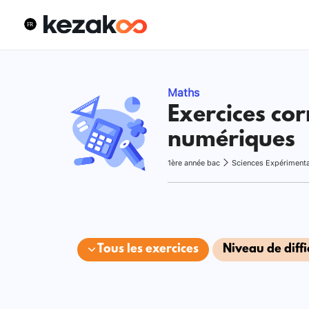
Maths
Exercices cor
numériques
1ère année bac
Sciences Expériment
Tous les exercices
Niveau de diffi