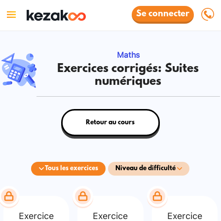
Se connecter
Maths
Exercices corrigés: Suites
numériques
Retour au cours
Tous les exercices
Niveau de difficulté
Exercice
Exercice
Exercice