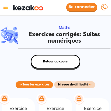
Se connecter
Maths
Exercices corrigés: Suites
numériques
Retour au cours
Tous les exercices
Niveau de difficulté
Exercice
Exercice
Exercice