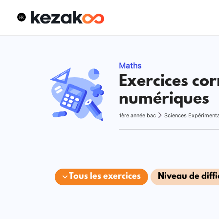
Maths
Exercices cor
numériques
1ère année bac
Sciences Expériment
Tous les exercices
Niveau de diffi