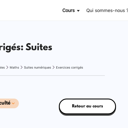
Cours
Qui sommes-nous 
rigés: Suites
ales
Maths
Suites numériques
Exercices corrigés
culté
Retour au cours