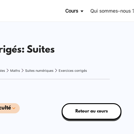
Cours
Qui sommes-nous 
rigés: Suites
ales
Maths
Suites numériques
Exercices corrigés
culté
Retour au cours