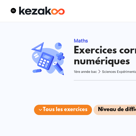
Maths
Exercices cor
numériques
1ère année bac
Sciences Expériment
Tous les exercices
Niveau de diffi