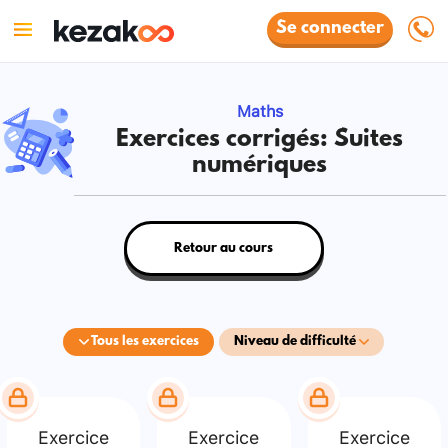
Se connecter
Maths
Exercices corrigés: Suites
numériques
Retour au cours
Tous les exercices
Niveau de difficulté
Exercice
Exercice
Exercice