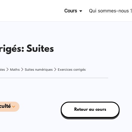
Cours
Qui sommes-nous 
rigés: Suites
ales
Maths
Suites numériques
Exercices corrigés
culté
Retour au cours