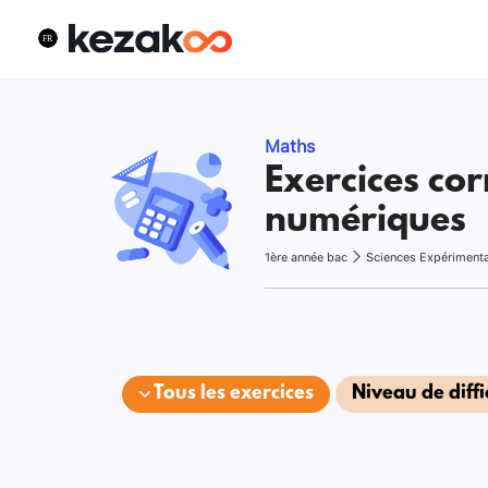
Maths
Exercices cor
numériques
1ère année bac
Sciences Expériment
Tous les exercices
Niveau de diffi