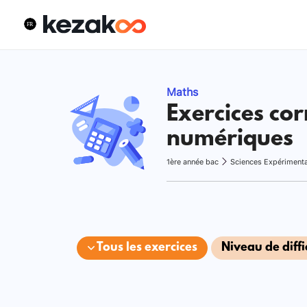
Maths
Exercices cor
numériques
1ère année bac
Sciences Expériment
Tous les exercices
Niveau de diffi