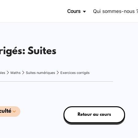
Cours
Qui sommes-nous 
rigés: Suites
ales
Maths
Suites numériques
Exercices corrigés
culté
Retour au cours