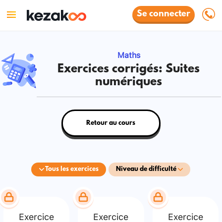
Se connecter
Maths
Exercices corrigés: Suites
numériques
Retour au cours
Tous les exercices
Niveau de difficulté
Exercice
Exercice
Exercice