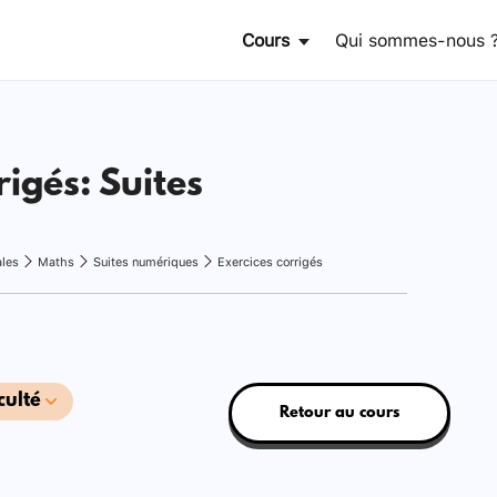
Cours
Qui sommes-nous 
rigés: Suites
ales
Maths
Suites numériques
Exercices corrigés
culté
Retour au cours