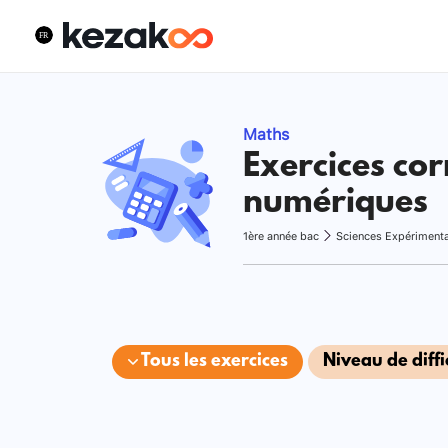
Maths
Exercices cor
numériques
1ère année bac
Sciences Expériment
Tous les exercices
Niveau de diffi