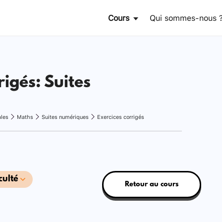
Cours
Qui sommes-nous 
rigés: Suites
ales
Maths
Suites numériques
Exercices corrigés
culté
Retour au cours