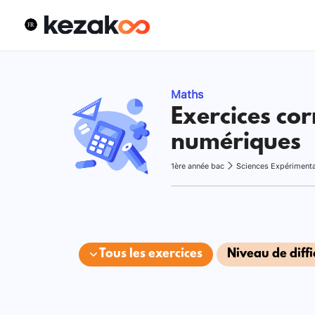
Maths
Exercices cor
numériques
1ère année bac
Sciences Expériment
Tous les exercices
Niveau de diffi