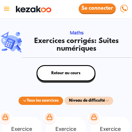
Se connecter
Maths
Exercices corrigés: Suites
numériques
Retour au cours
Tous les exercices
Niveau de difficulté
Exercice
Exercice
Exercice