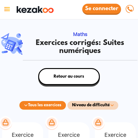
Se connecter
Maths
Exercices corrigés: Suites
numériques
Retour au cours
Tous les exercices
Niveau de difficulté
Exercice
Exercice
Exercice