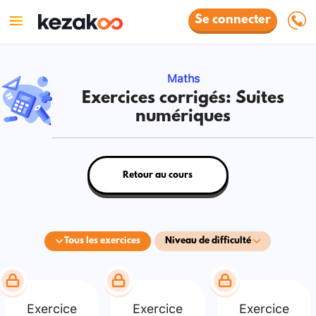
Se connecter
Maths
Exercices corrigés: Suites
numériques
Retour au cours
Tous les exercices
Niveau de difficulté
Exercice
Exercice
Exercice