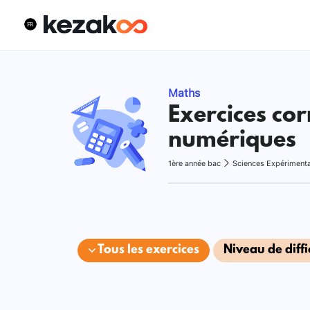
Maths
Exercices cor
numériques
1ère année bac
Sciences Expériment
Tous les exercices
Niveau de diffi