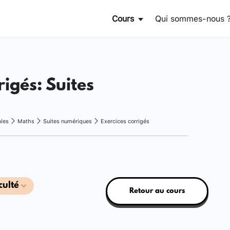
Cours
Qui sommes-nous 
rigés: Suites
ales
Maths
Suites numériques
Exercices corrigés
culté
Retour au cours