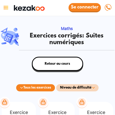
Se connecter
Maths
Exercices corrigés: Suites
numériques
Retour au cours
Tous les exercices
Niveau de difficulté
Exercice
Exercice
Exercice