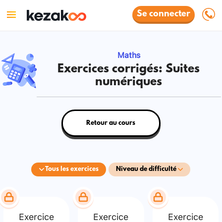
Se connecter
Maths
Exercices corrigés: Suites
numériques
Retour au cours
Tous les exercices
Niveau de difficulté
Exercice
Exercice
Exercice