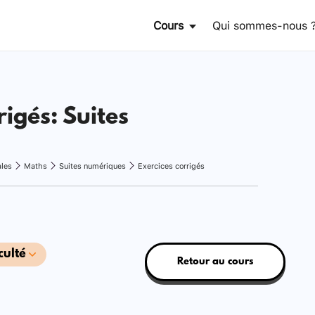
Cours
Qui sommes-nous 
rigés: Suites
ales
Maths
Suites numériques
Exercices corrigés
culté
Retour au cours