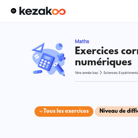
Maths
Exercices cor
numériques
1ère année bac
Sciences Expériment
Tous les exercices
Niveau de diffi